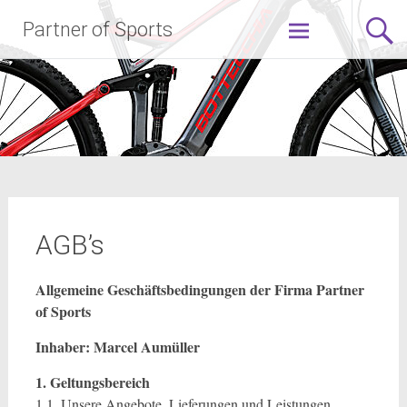
Zum
Partner of Sports
Inhalt
springen
AGB’s
Allgemeine Geschäftsbedingungen der Firma Partner
of Sports
Inhaber: Marcel Aumüller
1. Geltungsbereich
1.1. Unsere Angebote, Lieferungen und Leistungen